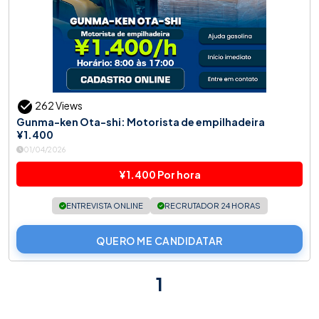
262 Views
Gunma-ken Ota-shi: Motorista de empilhadeira
¥1.400
01/04/2026
¥1.400 Por hora
ENTREVISTA ONLINE
RECRUTADOR 24 HORAS
QUERO ME CANDIDATAR
1