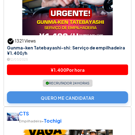
1321 Views
Gunma-ken Tatebayashi-shi: Serviço de empilhadeira
¥1.400/h
12/03/2025
¥1.400Por hora
RECRUTADOR 24 HORAS
QUERO ME CANDIDATAR
CTS
Tochigi
-
Empilhadeira