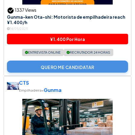
1337 Views
Gunma-ken Ota-shi: Motorista de empilhadeira reach
¥1.400/h
14/05/2025
¥1.400 Por Hora
ENTREVISTA ONLINE
RECRUTADOR 24 HORAS
QUERO ME CANDIDATAR
CTS
Gunma
-
Empilhadeira